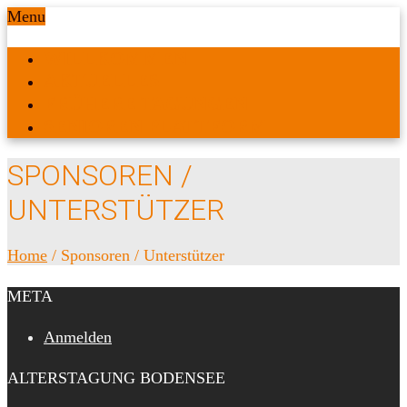
Menu
WILLKOMMEN
AKTUELLES
FRÜHERE TAGUNGEN
SENIOREN PLATTFORM
SPONSOREN /
UNTERSTÜTZER
Home
/
Sponsoren / Unterstützer
META
Anmelden
ALTERSTAGUNG BODENSEE