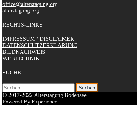
office@alterstagung.org
alterstagung.org
RECHTS-LINKS
IMPRESSUM / DISCLAIMER
DATENSCHUTZERKLÄRUNG
BILDNACHWEIS
WEBTECHNIK
SUCHE
Suchen
nach:
© 2017-2022 Alterstagung Bodensee
Powered By Experience