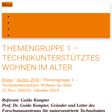
Menu
WILLKOMMEN
AKTUELLES
FRÜHERE TAGUNGEN
SENIOREN PLATTFORM
THEMENGRUPPE 1 –
TECHNIKUNTERSTÜTZTES
WOHNEN IM ALTER
Home
/
Archiv 2016
/
Themengruppe 1 –
Technikunterstütztes Wohnen im Alter
23
Nov.
2016
31. Oktober 2019
Referent: Guido Kempter
Prof. Dr. Guido Kempter, Gründer und Leiter des
Forschungszentrums für nutzerzentrierte Technologien