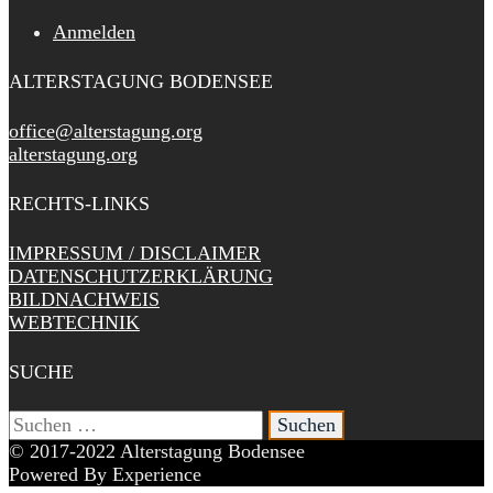
Anmelden
ALTERSTAGUNG BODENSEE
office@alterstagung.org
alterstagung.org
RECHTS-LINKS
IMPRESSUM / DISCLAIMER
DATENSCHUTZERKLÄRUNG
BILDNACHWEIS
WEBTECHNIK
SUCHE
Suchen
nach:
© 2017-2022 Alterstagung Bodensee
Powered By Experience